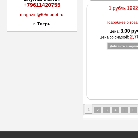
+79611420755
1 рубль 1992
magazin@69monet.ru
Подробнее о товар
г. Тверь
3,00 ру
Цена:
2,7
Цена со скидкой:
1
2
3
4
5
6