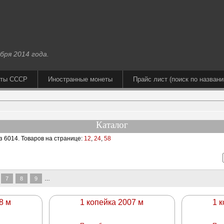
бря 2014 года.
еты СССР
Иностранные монеты
Прайс лист (поиск по названи
Каталог
з 6014
. Товаров на странице:
12
,
24
,
58
7
8
9
…
8 м
1 копейка 2007 м
1 