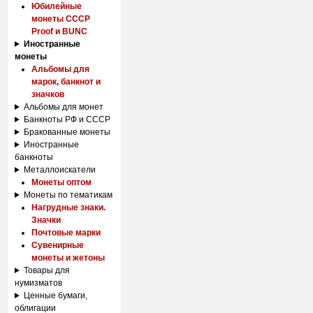
Юбилейные
монеты СССР
Proof и BUNC
Иностранные
монеты
Альбомы для
марок, банкнот и
значков
Альбомы для монет
Банкноты РФ и СССР
Бракованные монеты
Иностранные
банкноты
Металлоискатели
Монеты оптом
Монеты по тематикам
Нагрудные знаки.
Значки
Почтовые марки
Сувенирные
монеты и жетоны
Товары для
нумизматов
Ценные бумаги,
облигации