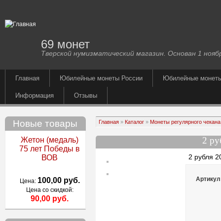
69 монет
Тверской нумизматический магазин. Основан 1 ноябр
Главная
Юбилейные монеты России
Юбилейные монет
Информация
Отзывы
Новые товары
Главная
»
Каталог
»
Монеты регулярного чекана 
2 р
Жетон (медаль)
75 лет Победы в
2 рубля 2
ВОВ
Артикул
100,00 руб.
Цена:
Цена со скидкой:
90,00 руб.