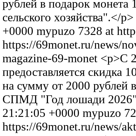
рублей в подарок монета 
сельского хозяйства".</p
+0000
mypuzo
7328 at htt
https://69monet.ru/news/n
magazine-69-monet
<p>С 2
предоставляется скидка 1
на сумму от 2000 рублей 
СПМД "Год лошади 2026"
21:21:05 +0000
mypuzo
72
https://69monet.ru/news/ak