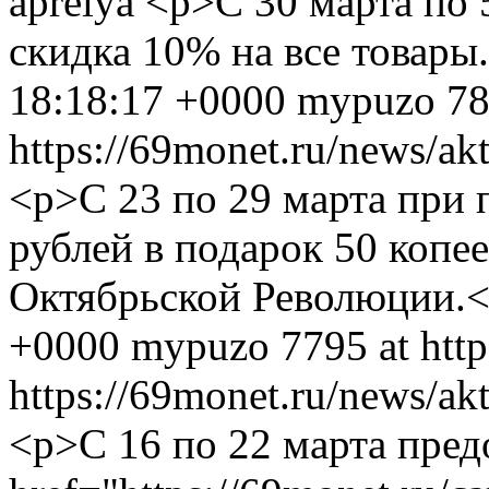
aprelya
<p>С 30 марта по 
скидка 10% на все товары
18:18:17 +0000
mypuzo
78
https://69monet.ru/news/ak
<p>С 23 по 29 марта при 
рублей в подарок 50 копее
Октябрьской Революции.
+0000
mypuzo
7795 at htt
https://69monet.ru/news/ak
<p>С 16 по 22 марта пред