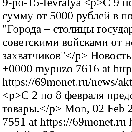
9-po-15-fevralya
<p>С 9 по
сумму от 5000 рублей в п
"Города – столицы госуда
советскими войсками от 
захватчиков"</p>
Новость
+0000
mypuzo
7616 at htt
https://69monet.ru/news/akt
<p>С 2 по 8 февраля пред
товары.</p>
Mon, 02 Feb 
7551 at https://69monet.ru