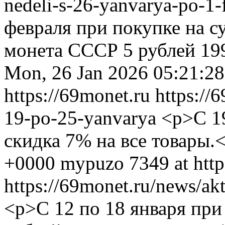
nedeli-s-26-yanvarya-po-1-
февраля при покупке на с
монета СССР 5 рублей 199
Mon, 26 Jan 2026 05:21:2
https://69monet.ru
https://
19-po-25-yanvarya
<p>С 19
скидка 7% на все товары.
+0000
mypuzo
7349 at htt
https://69monet.ru/news/ak
<p>С 12 по 18 января при