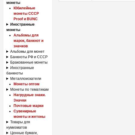
монеты
Юбилейные
монеты СССР
Proof и BUNC
Иностранные
монеты
Альбомы для
марок, банкнот и
значков
Альбомы для монет
Банкноты РФ и СССР
Бракованные монеты
Иностранные
банкноты
Металлоискатели
Монеты оптом
Монеты по тематикам
Нагрудные знаки.
Значки
Почтовые марки
Сувенирные
монеты и жетоны
Товары для
нумизматов
Ценные бумаги,