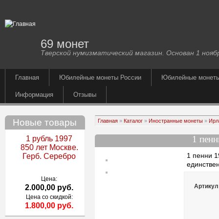
69 монет
Тверской нумизматический магазин. Основан 1 ноябр
Главная
Юбилейные монеты России
Юбилейные монет
Информация
Отзывы
Новые товары
Главная
»
Каталог
»
Иностранные монеты
»
Ирл
1 пен
1 рубль 1997
850 лет Москве.
1 пенни 
Герб. Серебро
единстве
Цена:
Артикул
2.000,00 руб.
Цена со скидкой:
1.800,00 руб.