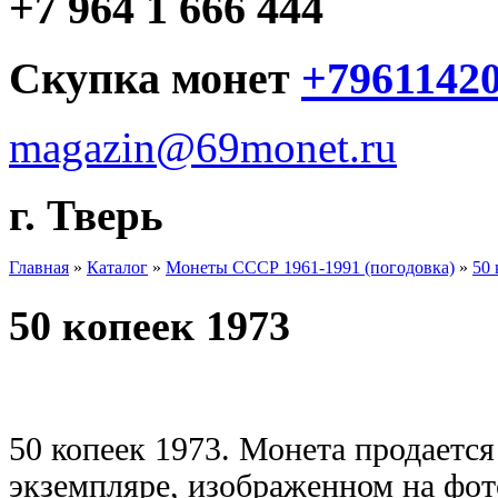
+7 964 1 666 444
Скупка монет
+7961142
magazin@69monet.ru
г. Тверь
Главная
»
Каталог
»
Монеты СССР 1961-1991 (погодовка)
»
50 
50 копеек 1973
50 копеек 1973. Монета продается
экземпляре, изображенном на фот