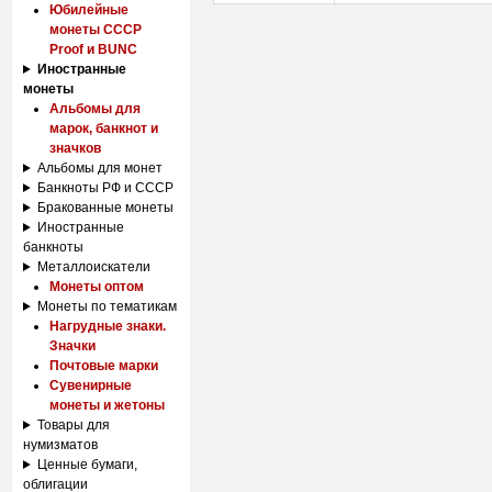
Юбилейные
монеты СССР
Proof и BUNC
Иностранные
монеты
Альбомы для
марок, банкнот и
значков
Альбомы для монет
Банкноты РФ и СССР
Бракованные монеты
Иностранные
банкноты
Металлоискатели
Монеты оптом
Монеты по тематикам
Нагрудные знаки.
Значки
Почтовые марки
Сувенирные
монеты и жетоны
Товары для
нумизматов
Ценные бумаги,
облигации