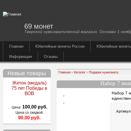
69 монет
Тверской нумизматический магазин. Основан 1 ноябр
Главная
Юбилейные монеты России
Юбилейные монет
Информация
Отзывы
Новые товары
Главная
»
Каталог
»
Подарки нумизмату
Набор 7 мон
Жетон (медаль)
75 лет Победы в
Набор 7 м
ВОВ
единстве
100,00 руб.
Цена:
Артикул
Цена со скидкой:
90,00 руб.