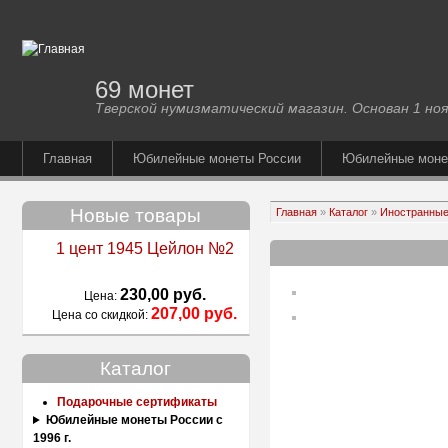
69 монет
Тверской нумизматический магазин. Основан 1 ноя
Главная
Юбилейные монеты России
Юбилейные мон
Новые товары
Главная
»
Каталог
»
Иностранные
1 цент 1945 Цейлон №2
230,00 руб.
Цена:
207,00 руб.
Цена со скидкой:
Каталог
Подарочные сертификаты
Юбилейные монеты России с
1996 г.