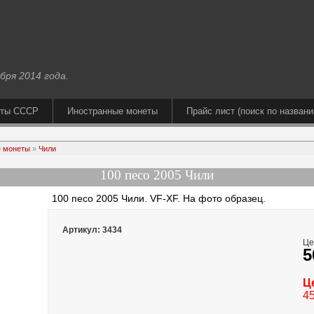
бря 2014 года.
еты СССР
Иностранные монеты
Прайс лист (поиск по названи
 монеты
»
Чили
100 песо 2005 Чили
100 песо 2005 Чили. VF-XF. На фото образец.
Артикул: 3434
Це
5
Ц
45