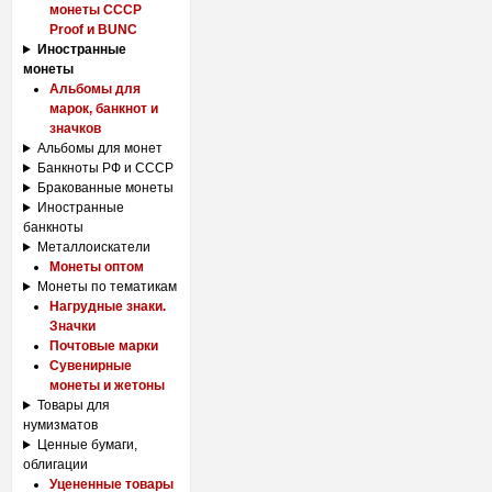
монеты СССР
Proof и BUNC
Иностранные
монеты
Альбомы для
марок, банкнот и
значков
Альбомы для монет
Банкноты РФ и СССР
Бракованные монеты
Иностранные
банкноты
Металлоискатели
Монеты оптом
Монеты по тематикам
Нагрудные знаки.
Значки
Почтовые марки
Сувенирные
монеты и жетоны
Товары для
нумизматов
Ценные бумаги,
облигации
Уцененные товары