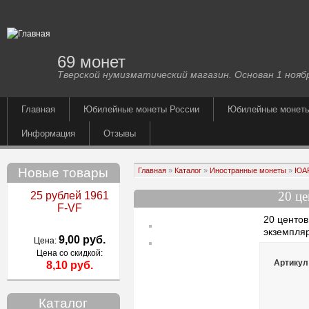
69 монет
Тверской нумизматический магазин. Основан 1 ноябр
Главная
Юбилейные монеты России
Юбилейные монет
Информация
Отзывы
Новые товары
Главная
»
Каталог
»
Иностранные монеты
»
ЮА
20 ц
25 рублей 1961
F-VF
20 центо
экземпля
9,00 руб.
Цена:
Цена со скидкой:
Артикул
8,10 руб.
Каталог