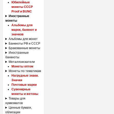
Юбилейные
монеты СССР
Proof и BUNC
Иностранные
монеты
Альбомы для
марок, банкнот и
значков
Альбомы для монет
Банкноты РФ и СССР
Бракованные монеты
Иностранные
банкноты
Металлоискатели
Монеты оптом
Монеты по тематикам
Нагрудные знаки.
Значки
Почтовые марки
Сувенирные
монеты и жетоны
Товары для
нумизматов
Ценные бумаги,
облигации