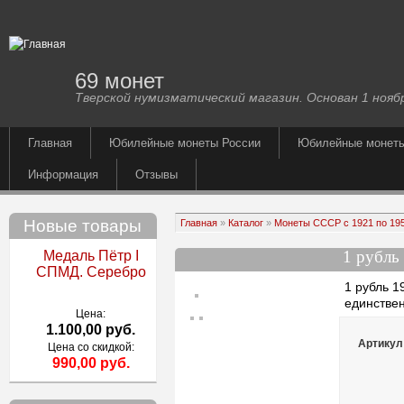
69 монет
Тверской нумизматический магазин. Основан 1 ноябр
Главная
Юбилейные монеты России
Юбилейные монет
Информация
Отзывы
Новые товары
Главная
»
Каталог
»
Монеты СССР с 1921 по 1957
1 рубль
Медаль Пётр I
СПМД. Серебро
1 рубль 1
единстве
Цена:
1.100,00 руб.
Артикул
Цена со скидкой:
990,00 руб.