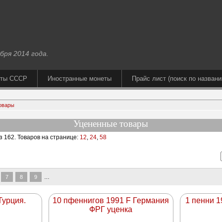
бря 2014 года.
еты СССР
Иностранные монеты
Прайс лист (поиск по названи
овары
Уцененные товары
з 162
. Товаров на странице:
12
,
24
,
58
7
8
9
…
Турция.
10 пфеннигов 1991 F Германия
1 пенни 
ФРГ уценка