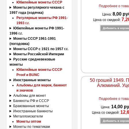
Юбилейные монеты СССР
Подробнее о товар
Монеты регулярного чекана с
1997 года (ходячка)
8,00 ру
Цена:
Регулярные монеты РФ 1991-
7,2
Цена со скидкой:
1993 г.г.
Юбилейные монеты РФ 1991-
1996 г.г.
Монеты СССР 1961-1991
(погодовка)
Монеты СССР с 1921 по 1957 г.г.
Монеты Российской Империи
Русские средневековые
монеты
Юбилейные монеты СССР
Proof и BUNC
50 грошей 1949. 
Иностранные монеты
Алюминий. Уц
Альбомы для марок, банкнот
и значков
Альбомы для монет
Подробнее о товар
Банкноты РФ и СССР
Бракованные монеты
14,00 р
Цена:
Иностранные банкноты
12,
Цена со скидкой:
Металлоискатели
Монеты оптом
Монеты по тематикам