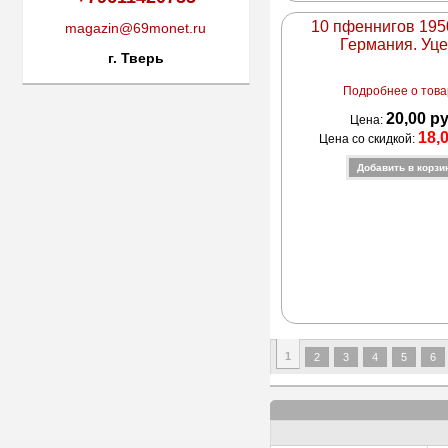
10 пфеннигов 195
magazin@69monet.ru
Германия. Уц
г. Тверь
Подробнее о товар
20,00 р
Цена:
18,
Цена со скидкой:
1
2
3
4
5
6